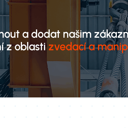
hnout a dodat našim zákaz
í z oblasti
zvedací a manip