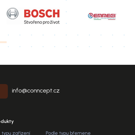
info@conncept.cz
odukty
 typu zařízení
Podle typu břemene