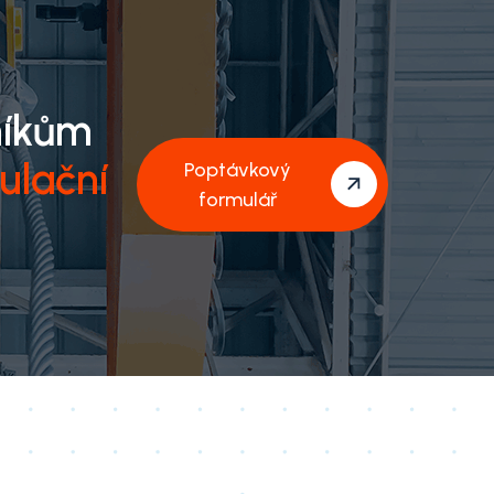
níkům
ulační
Poptávkový
formulář