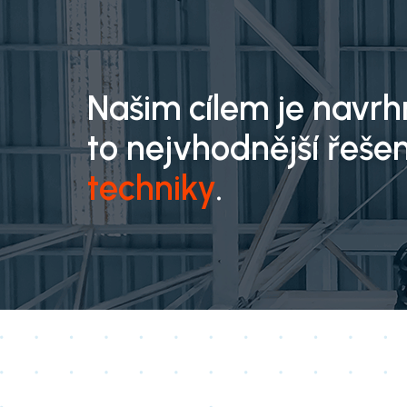
Našim cílem je navr
to nejvhodnější řešen
techniky
.