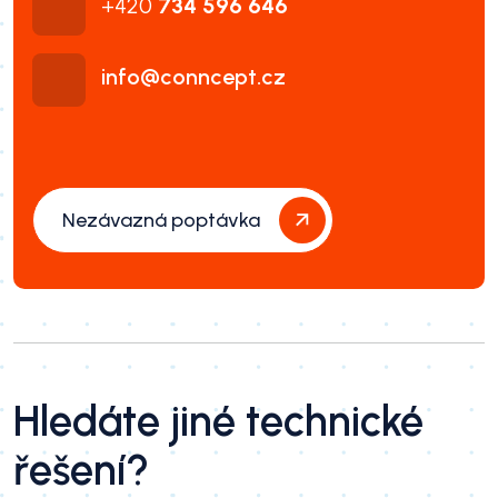
+420
734 596 646
info@conncept.cz
Nezávazná poptávka
Hledáte jiné technické
řešení?