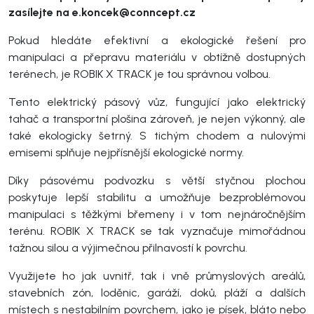
zasílejte na e.koncek@conncept.cz
Pokud hledáte efektivní a ekologické řešení pro
manipulaci a přepravu materiálu v obtížně dostupných
terénech, je ROBIK X TRACK je tou správnou volbou.
Tento elektrický p
ásový vůz
, fungující jako elektrický
tahač a transportní plošina zároveň, je nejen výkonný, ale
také ekologicky šetrný. S tichým chodem a nulovými
emisemi splňuje nejpřísnější ekologické normy.
Díky pásovému podvozku s větší styčnou plochou
poskytuje lepší stabilitu a umožňuje bezproblémovou
manipulaci s těžkými břemeny i v tom nejnáročnějším
terénu. ROBIK X TRACK se tak vyznačuje mimořádnou
tažnou silou a výjimečnou přilnavostí k povrchu.
Využijete ho jak uvnitř, tak i vně průmyslových areálů,
stavebních zón, loděnic, garáží, doků, pláží a dalších
místech s nestabilním povrchem, jako je písek, bláto nebo