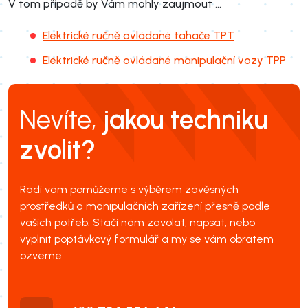
V tom případě by Vám mohly zaujmout ...
Elektrické ručně ovládané tahače TPT
Elektrické ručně ovládané manipulační vozy TPP
Nevíte,
jakou techniku
zvolit?
Rádi vám pomůžeme s výběrem závěsných
prostředků a manipulačních zařízení přesně podle
vašich potřeb. Stačí nám zavolat, napsat, nebo
vyplnit poptávkový formulář a my se vám obratem
ozveme.