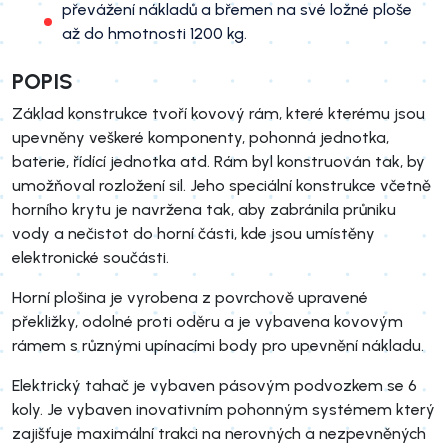
převážení nákladů a břemen na své ložné ploše
až do hmotnosti 1200 kg.
POPIS
Základ konstrukce tvoří kovový rám, které kterému jsou
upevněny veškeré komponenty, pohonná jednotka,
baterie, řídící jednotka atd. Rám byl konstruován tak, by
umožňoval rozložení sil. Jeho speciální konstrukce včetně
horního krytu je navržena tak, aby zabránila průniku
vody a nečistot do horní části, kde jsou umístěny
elektronické součásti.
Horní plošina je vyrobena z povrchově upravené
překližky, odolné proti oděru a je vybavena kovovým
rámem s různými upínacími body pro upevnění nákladu.
Elektrický tahač je vybaven pásovým podvozkem se 6
koly. Je vybaven inovativním pohonným systémem který
zajišťuje maximální trakci na nerovných a nezpevněných