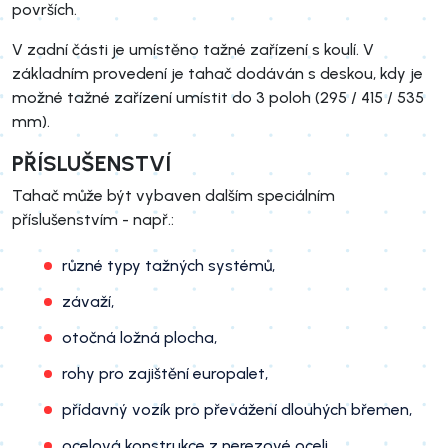
površích.
V zadní části je umístěno tažné zařízení s koulí. V
základním provedení je tahač dodáván s deskou, kdy je
možné tažné zařízení umístit do 3 poloh (295 / 415 / 535
mm).
PŘÍSLUŠENSTVÍ
Tahač může být vybaven dalším speciálním
příslušenstvím - např.:
různé typy tažných systémů,
závaží,
otočná ložná plocha,
rohy pro zajištění europalet,
přídavný vozík pro převážení dlouhých břemen,
ocelová konstrukce z nerezové oceli,