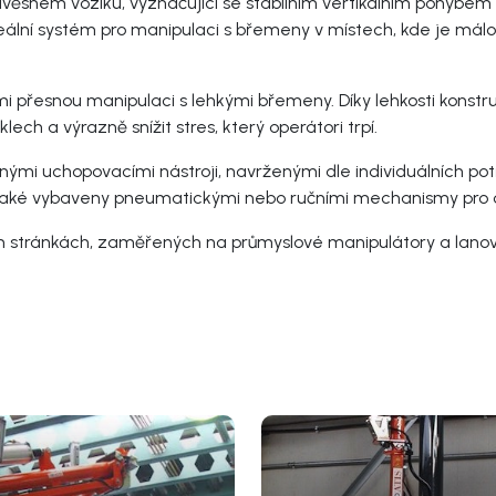
ěsném vozíku, vyznačující se stabilním vertikálním pohybem 
eální systém pro manipulaci s břemeny v místech, kde je mál
i přesnou manipulaci s lehkými břemeny. Díky lehkosti konstru
ch a výrazně snížit stres, který operátori trpí.
mi uchopovacími nástroji, navrženými dle individuálních potř
 také vybaveny pneumatickými nebo ručními mechanismy pro 
h stránkách, zaměřených na průmyslové manipulátory a lanov