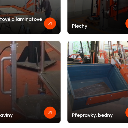
stové a laminatové
Plechy
raviny
Přepravky, bedny