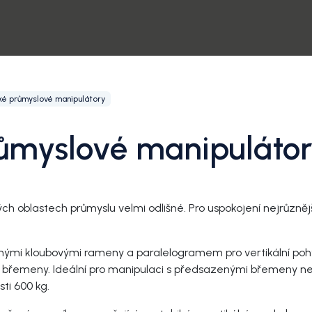
ké průmyslové manipulátory
ůmyslové manipuláto
 oblastech průmyslu velmi odlišné. Pro uspokojení nejrůznější
ými kloubovými rameny a paralelogramem pro vertikální pohy
 břemeny. Ideální pro manipulaci s předsazenými břemeny ne
ti 600 kg.