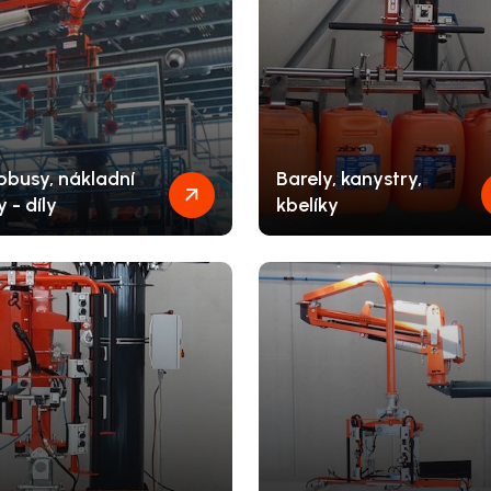
obusy, nákladní
Barely, kanystry,
 - díly
kbelíky