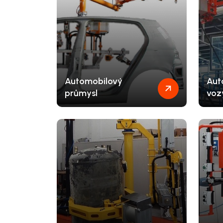
Automobilový
Aut
průmysl
vozy