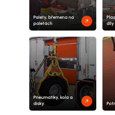
Palety, břemena na
Pla
paletách
díly
Pneumatiky, kola a
disky
Pot