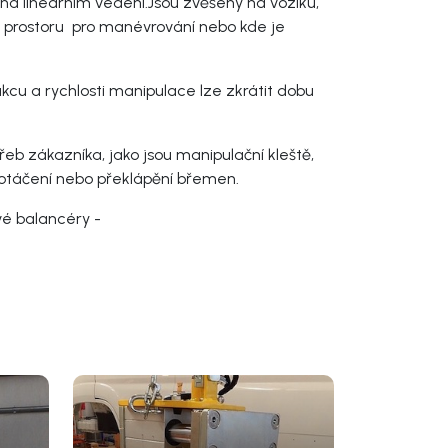
na lineárním vedení.Jsou zvěšeny na vozíku,
o prostoru pro manévrování nebo kde je
kcu a rychlosti manipulace lze zkrátit dobu
eb zákazníka, jako jsou manipulační kleště,
otáčení nebo překlápění břemen.
é balancéry -