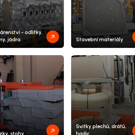
árenství - odlitky,
my, jádra
Stavební materiály
Svitky plechů, drátů,
zky, stohy
hadic