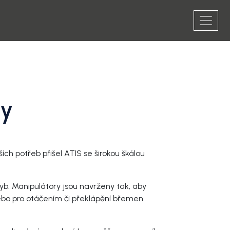
ry
ch potřeb přišel ATIS se širokou škálou
b. Manipulátory jsou navrženy tak, aby
bo pro otáčením či překlápění břemen.