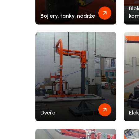
Blo
Bojlery, tanky, nádrže
kam
Dveře
Elek