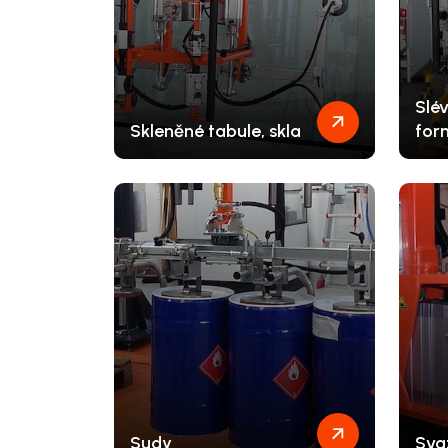
Slév
Skleněné tabule, skla
for
Sudy
Sva