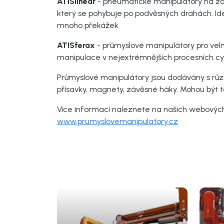
ATISlinear
- pneumatické manipulátory na záv
který se pohybuje po podvěsných drahách. Id
mnoho překážek
ATISferax
- průmyslové manipulátory pro velm
manipulace v nejextrémnějších procesních cykle
Průmyslové manipulátory jsou dodávány s různý
přísavky, magnety, závěsné háky. Mohou být
Více informací naleznete na našich webovýc
www.prumyslovemanipulatory.cz