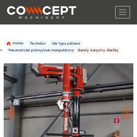
Home
Technika
Dle typu zařízení
Pneumatické průmyslové manipulátory
Barely, kanystry, kbelíky