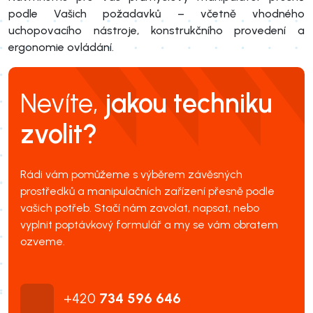
podle Vašich požadavků – včetně vhodného
uchopovacího nástroje, konstrukčního provedení a
ergonomie ovládání.
Nevíte,
jakou techniku
zvolit?
Rádi vám pomůžeme s výběrem závěsných
prostředků a manipulačních zařízení přesně podle
vašich potřeb. Stačí nám zavolat, napsat, nebo
vyplnit poptávkový formulář a my se vám obratem
ozveme.
+420
734 596 646