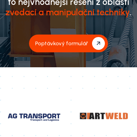
to nejvhodnější řešení z oblasti
zvedací a manipulační techniky
.
Poptávkový formulář