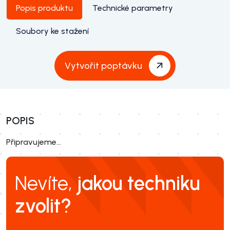
Popis produktu
Technické parametry
Soubory ke stažení
Vytvořit poptávku
POPIS
Připravujeme...
Nevíte,
jakou techniku
zvolit?