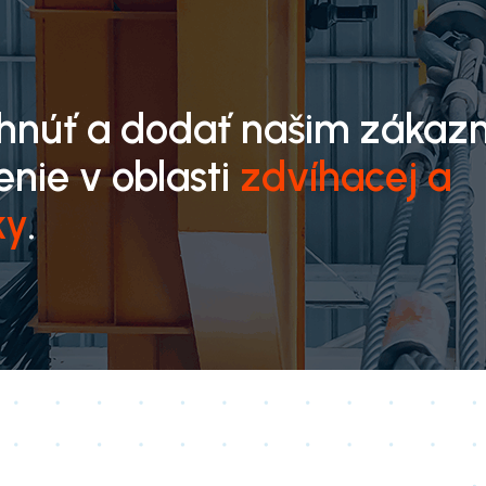
rhnúť a dodať našim zákaz
enie v oblasti
zdvíhacej a
ky
.