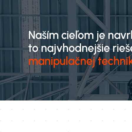
Naším cieľom je nav
to najvhodnejšie rieš
manipulačnej techni