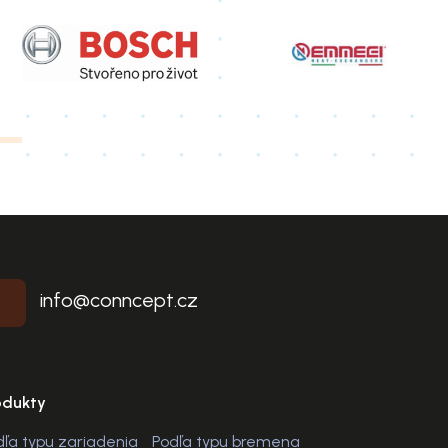
info@conncept.cz
odukty
dľa typu zariadenia
Podľa typu bremena