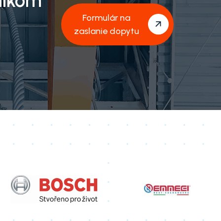
níkom
Formulár na
zaslanie dopytu