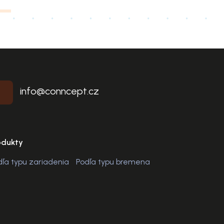
info@conncept.cz
odukty
dľa typu zariadenia
Podľa typu bremena