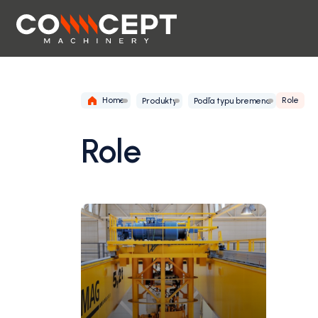
Home
Role
Produkty
Podľa typu bremena
Role