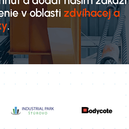
rhnúť a dodať našim zákaz
enie v oblasti
zdvíhacej a
ky
.