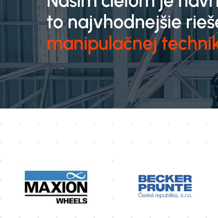
Naším cieľom je nav
to najvhodnejšie rieš
manipulačnej techni