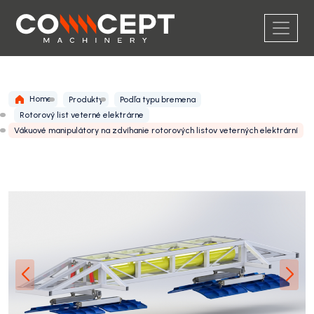
Home
Produkty
Podľa typu bremena
Rotorový list veterné elektrárne
Vákuové manipulátory na zdvíhanie rotorových listov veterných elektrární