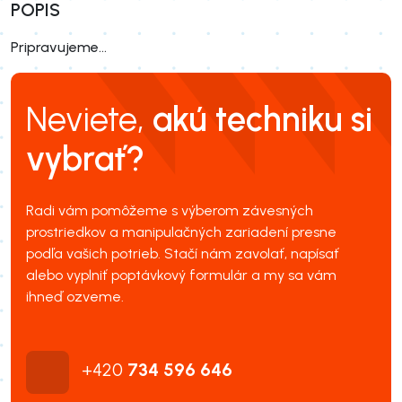
POPIS
Pripravujeme...
Neviete,
akú techniku si
vybrať?
Radi vám pomôžeme s výberom závesných
prostriedkov a manipulačných zariadení presne
podľa vašich potrieb. Stačí nám zavolať, napísať
alebo vyplniť poptávkový formulár a my sa vám
ihneď ozveme.
+420
734 596 646