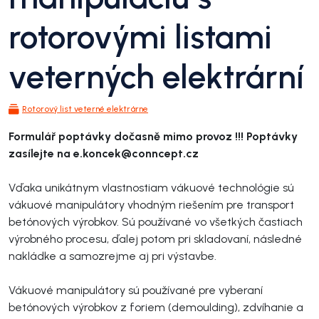
rotorovými listami
veterných elektrární
Rotorový list veterné elektrárne
Formulář poptávky dočasně mimo provoz !!! Poptávky
zasílejte na e.koncek@conncept.cz
Vďaka unikátnym vlastnostiam vákuové technológie sú
vákuové manipulátory vhodným riešením pre transport
betónových výrobkov. Sú používané vo všetkých častiach
výrobného procesu, ďalej potom pri skladovaní, následné
nakládke a samozrejme aj pri výstavbe.
Vákuové manipulátory sú používané pre vyberaní
betónových výrobkov z foriem (demoulding), zdvíhanie a