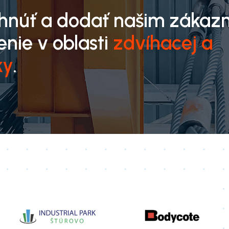
rhnúť a dodať našim zákaz
enie v oblasti
zdvíhacej a
ky
.