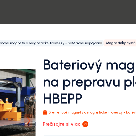
Magnetický systé
nové magnety a magnetické traverzy - batériové napájanie
Bateriový mag
na prepravu p
HBEPP
Bremenové magnety a magnetické traverzy - batéri
Prečítajte si viac