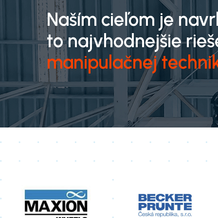
Naším cieľom je nav
to najvhodnejšie rieš
manipulačnej techni