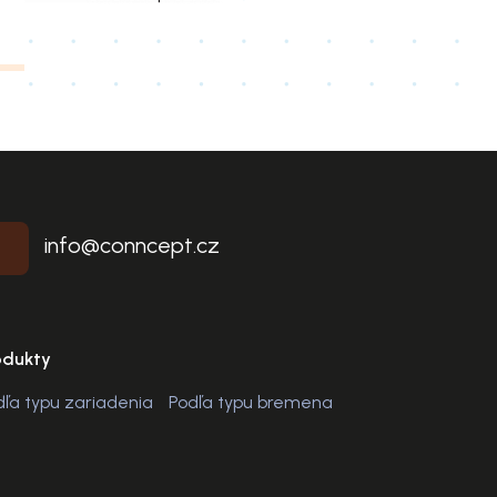
info@conncept.cz
odukty
dľa typu zariadenia
Podľa typu bremena