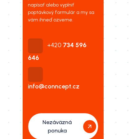
napísať alebo vyplniť
poptávkový formulár a my sa
vám ihneď ozveme.
+420
734 596
646
info@conncept.cz
Nezáväzná
ponuka