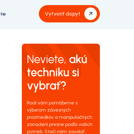
Vytvoriť dopyt
tie
Neviete,
akú
techniku si
vybrať?
Radi vám pomôžeme s
výberom závesných
prostriedkov a manipulačných
zariadení presne podľa vašich
potrieb. Stačí nám zavolať,