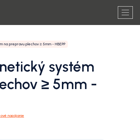
m na prepravu plechov ≥ 5mm - HBEPP
netický systém
lechov ≥ 5mm -
ové napájanie