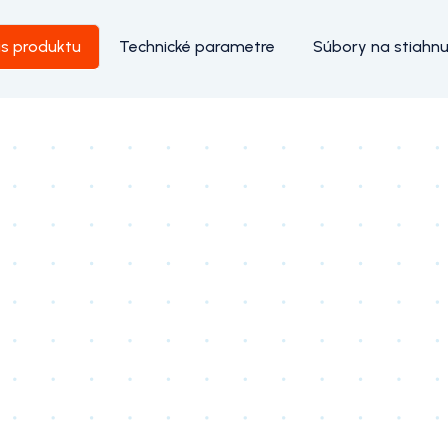
is produktu
Technické parametre
Súbory na stiahnu