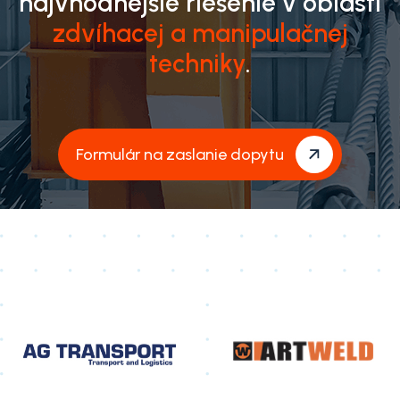
najvhodnejšie riešenie v oblasti
zdvíhacej a manipulačnej
techniky
.
Formulár na zaslanie dopytu