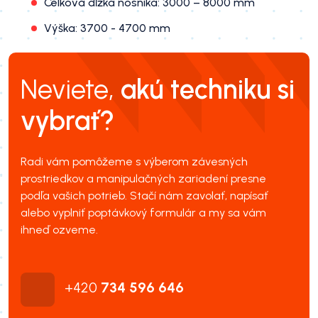
Celková dĺžka nosníka: 3000 – 8000 mm
Výška: 3700 - 4700 mm
Neviete,
akú techniku si
vybrať?
Radi vám pomôžeme s výberom závesných
prostriedkov a manipulačných zariadení presne
podľa vašich potrieb. Stačí nám zavolať, napísať
alebo vyplniť poptávkový formulár a my sa vám
ihneď ozveme.
+420
734 596 646