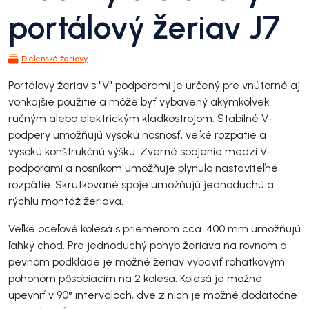
portálový žeriav J7
Dielenské žeriavy
Portálový žeriav s "V" podperami je určený pre vnútorné aj
vonkajšie použitie a môže byť vybavený akýmkoľvek
ručným alebo elektrickým kladkostrojom. Stabilné V-
podpery umožňujú vysokú nosnosť, veľké rozpätie a
vysokú konštrukčnú výšku. Zverné spojenie medzi V-
podporami a nosníkom umožňuje plynulo nastaviteľné
rozpätie. Skrutkované spoje umožňujú jednoduchú a
rýchlu montáž žeriava.
Veľké oceľové kolesá s priemerom cca. 400 mm umožňujú
ľahký chod. Pre jednoduchý pohyb žeriava na rovnom a
pevnom podklade je možné žeriav vybaviť rohatkovým
pohonom pôsobiacim na 2 kolesá. Kolesá je možné
upevniť v 90° intervaloch, dve z nich je možné dodatočne