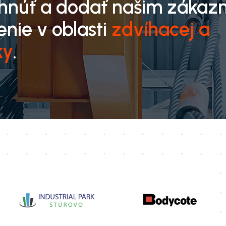
rhnúť a dodať našim zákaz
enie v oblasti
zdvíhacej a
ky
.