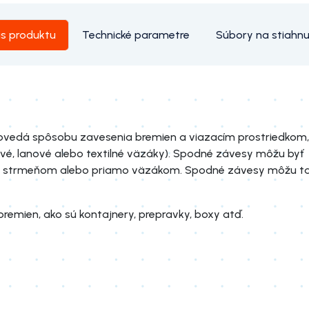
is produktu
Technické parametre
Súbory na stiahnu
vedá spôsobu zavesenia bremien a viazacím prostriedkom,
vé, lanové alebo textilné väzáky). Spodné závesy môžu byť
strmeňom alebo priamo väzákom. Spodné závesy môžu ta
emien, ako sú kontajnery, prepravky, boxy atď.