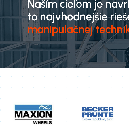
Naším cieľom je nav
to najvhodnejšie rieš
manipulačnej techni