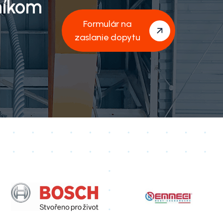
níkom
Formulár na
zaslanie dopytu