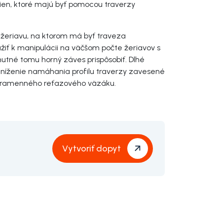
ien, ktoré majú byť pomocou traverzy
 žeriavu, na ktorom má byť traveza
žiť k manipulácii na väčšom počte žeriavov s
nutné tomu horný záves prispôsobiť. Dlhé
 zníženie namáhania profilu traverzy zavesené
h-ramenného reťazového väzáku.
Vytvoriť dopyt