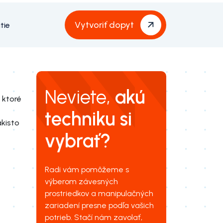
Vytvoriť dopyt
tie
Neviete,
akú
 ktoré
techniku si
kisto
vybrať?
Radi vám pomôžeme s
výberom závesných
prostriedkov a manipulačných
zariadení presne podľa vašich
potrieb. Stačí nám zavolať,