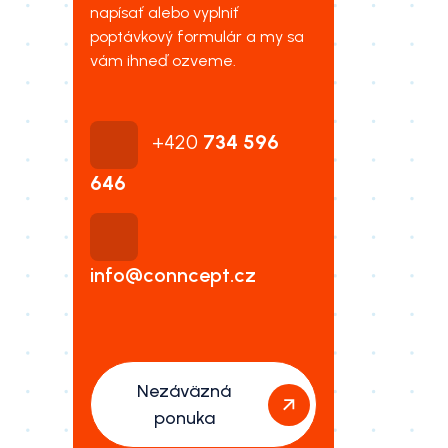
napísať alebo vyplniť
poptávkový formulár a my sa
vám ihneď ozveme.
+420
734 596
646
info@conncept.cz
Nezáväzná
ponuka