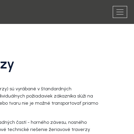
rzy
rzy) sú vyrábané v štandardných
ividuálnych požiadaviek zákazníka slúži na
lebo tvaru nie je možné transportovať priamo
adných častí - horného závesu, nosného
ové technické riešenie žeriavové traverzy