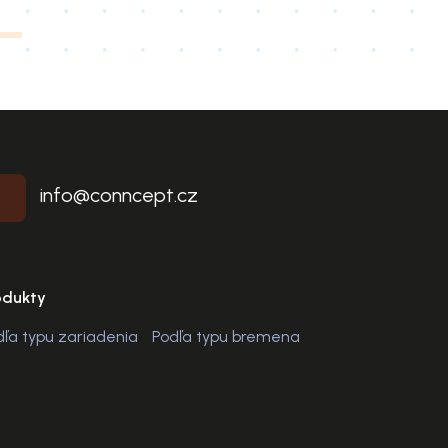
info@conncept.cz
odukty
dľa typu zariadenia
Podľa typu bremena