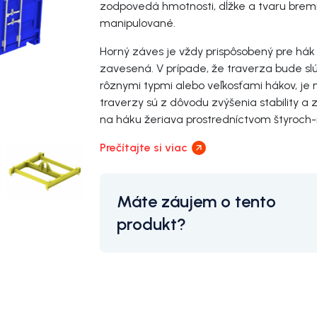
zodpovedá hmotnosti, dĺžke a tvaru brem
manipulované.
Horný záves je vždy prispôsobený pre hák
zavesená. V prípade, že traverza bude slú
rôznymi typmi alebo veľkosťami hákov, je 
traverzy sú z dôvodu zvýšenia stability a
na háku žeriava prostredníctvom štyroc
Prečítajte si viac
Máte záujem o tento
produkt?