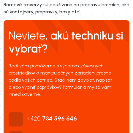
Rámové traverzy sú používané na prepravu bremien, ako
sú kontajnery, prepravky, boxy atď.
Neviete,
akú techniku si
vybrať?
Radi vám pomôžeme s výberom závesných
prostriedkov a manipulačných zariadení presne
podľa vašich potrieb. Stačí nám zavolať, napísať
alebo vyplniť poptávkový formulár a my sa vám
ihneď ozveme.
+420
734 596 646