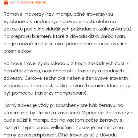
Podľa typu zariadenia
Rámové traverzy (tzv. manipulačné traverzy) sú
vyrábané v štandardných prevedeniach, alebo na
zákazku podľa individuálnych požiadaviek zákazníka slúži
na prepravu bremien, ktoré z dôvodu dĺžky alebo tvaru
nie je možné transportovať priamo pomocou viazacích
prostriedkov.
Rámové traverzy sa skladajú z troch základných častí -
horného závesu, nosného profilu traverzy a spodných
závesov. Celkové technické riešenie žeriavové traverzy
zodpovedá hmotnosti, dĺžke a tvaru bremien, ktoré majú
byť pomocou traverzy manipulované.
Horný záves je vždy prispôsobený pre hák žeriavu, na
ktorom má byť traveza zavesená. V prípade, že traverza
bude slúžiť k manipulácii na väčšom počte žeriavov s
rôznymi typmi alebo veľkosťami hákov, je nutné tomu
horný záves prispôsobiť. Dlhé traverzy sú z dôvodu