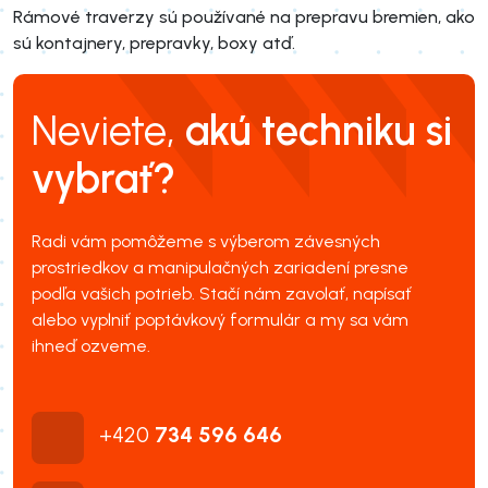
Rámové traverzy sú používané na prepravu bremien, ako
sú kontajnery, prepravky, boxy atď.
Neviete,
akú techniku si
vybrať?
Radi vám pomôžeme s výberom závesných
prostriedkov a manipulačných zariadení presne
podľa vašich potrieb. Stačí nám zavolať, napísať
alebo vyplniť poptávkový formulár a my sa vám
ihneď ozveme.
+420
734 596 646