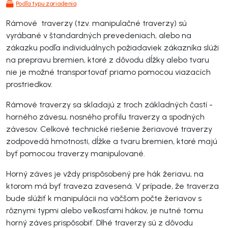
Podľa typu zariadenia
Rámové traverzy (tzv. manipulačné traverzy) sú
vyrábané v štandardných prevedeniach, alebo na
zákazku podľa individuálnych požiadaviek zákazníka slúži
na prepravu bremien, ktoré z dôvodu dĺžky alebo tvaru
nie je možné transportovať priamo pomocou viazacích
prostriedkov.
Rámové traverzy sa skladajú z troch základných častí -
horného závesu, nosného profilu traverzy a spodných
závesov. Celkové technické riešenie žeriavové traverzy
zodpovedá hmotnosti, dĺžke a tvaru bremien, ktoré majú
byť pomocou traverzy manipulované.
Horný záves je vždy prispôsobený pre hák žeriavu, na
ktorom má byť traveza zavesená. V prípade, že traverza
bude slúžiť k manipulácii na väčšom počte žeriavov s
rôznymi typmi alebo veľkosťami hákov, je nutné tomu
horný záves prispôsobiť. Dlhé traverzy sú z dôvodu