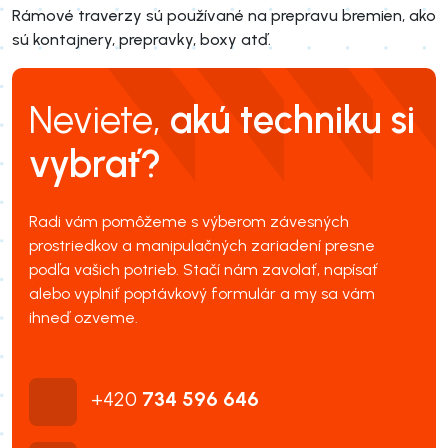
Rámové traverzy sú používané na prepravu bremien, ako
sú kontajnery, prepravky, boxy atď.
Neviete,
akú techniku si
vybrať?
Radi vám pomôžeme s výberom závesných
prostriedkov a manipulačných zariadení presne
podľa vašich potrieb. Stačí nám zavolať, napísať
alebo vyplniť poptávkový formulár a my sa vám
ihneď ozveme.
+420
734 596 646