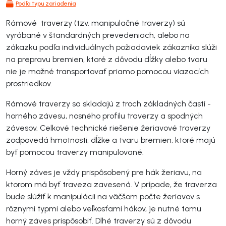
Podľa typu zariadenia
Rámové traverzy (tzv. manipulačné traverzy) sú
vyrábané v štandardných prevedeniach, alebo na
zákazku podľa individuálnych požiadaviek zákazníka slúži
na prepravu bremien, ktoré z dôvodu dĺžky alebo tvaru
nie je možné transportovať priamo pomocou viazacích
prostriedkov.
Rámové traverzy sa skladajú z troch základných častí -
horného závesu, nosného profilu traverzy a spodných
závesov. Celkové technické riešenie žeriavové traverzy
zodpovedá hmotnosti, dĺžke a tvaru bremien, ktoré majú
byť pomocou traverzy manipulované.
Horný záves je vždy prispôsobený pre hák žeriavu, na
ktorom má byť traveza zavesená. V prípade, že traverza
bude slúžiť k manipulácii na väčšom počte žeriavov s
rôznymi typmi alebo veľkosťami hákov, je nutné tomu
horný záves prispôsobiť. Dlhé traverzy sú z dôvodu