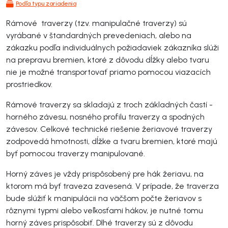
Podľa typu zariadenia
Rámové traverzy (tzv. manipulačné traverzy) sú
vyrábané v štandardných prevedeniach, alebo na
zákazku podľa individuálnych požiadaviek zákazníka slúži
na prepravu bremien, ktoré z dôvodu dĺžky alebo tvaru
nie je možné transportovať priamo pomocou viazacích
prostriedkov.
Rámové traverzy sa skladajú z troch základných častí -
horného závesu, nosného profilu traverzy a spodných
závesov. Celkové technické riešenie žeriavové traverzy
zodpovedá hmotnosti, dĺžke a tvaru bremien, ktoré majú
byť pomocou traverzy manipulované.
Horný záves je vždy prispôsobený pre hák žeriavu, na
ktorom má byť traveza zavesená. V prípade, že traverza
bude slúžiť k manipulácii na väčšom počte žeriavov s
rôznymi typmi alebo veľkosťami hákov, je nutné tomu
horný záves prispôsobiť. Dlhé traverzy sú z dôvodu