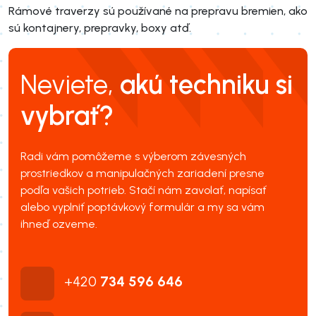
Rámové traverzy sú používané na prepravu bremien, ako
sú kontajnery, prepravky, boxy atď.
Neviete,
akú techniku si
vybrať?
Radi vám pomôžeme s výberom závesných
prostriedkov a manipulačných zariadení presne
podľa vašich potrieb. Stačí nám zavolať, napísať
alebo vyplniť poptávkový formulár a my sa vám
ihneď ozveme.
+420
734 596 646