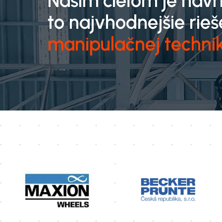
Naším cieľom je nav
to najvhodnejšie rieš
manipulačnej techni