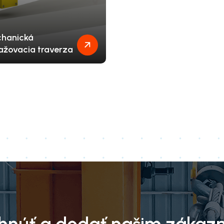
hanická
ažovacia traverza