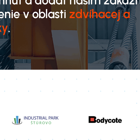
rhnúť a dodať našim zákaz
enie v oblasti
zdvíhacej a
ky
.