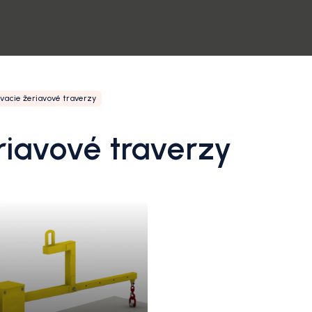
vacie žeriavové traverzy
iavové traverzy