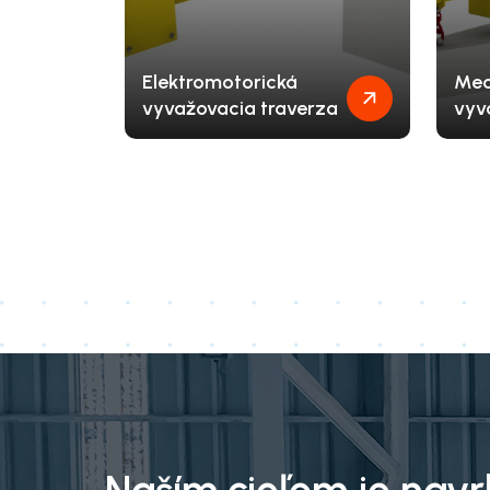
Elektromotorická
Mec
vyvažovacia traverza
vyv