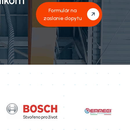
níkom
Formulár na
zaslanie dopytu