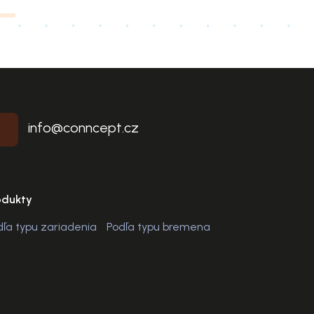
info@conncept.cz
odukty
dľa typu zariadenia
Podľa typu bremena