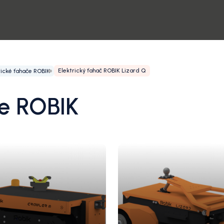
Elektrický ťahač ROBIK Lizard Q
rické ťahače ROBIK
če ROBIK