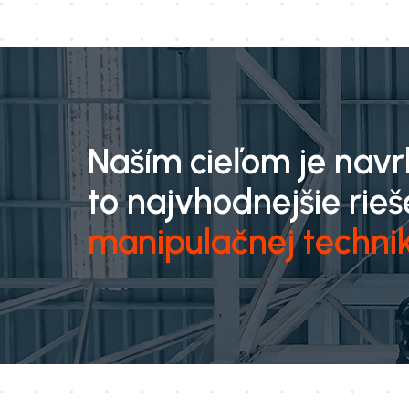
Naším cieľom je nav
to najvhodnejšie rieš
manipulačnej techni