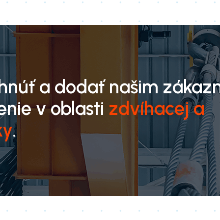
rhnúť a dodať našim zákaz
enie v oblasti
zdvíhacej a
ky
.