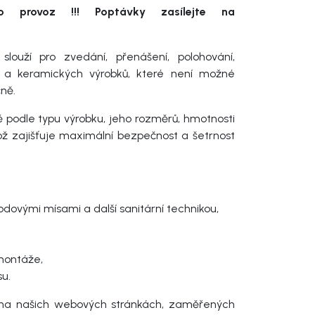
 provoz !!! Poptávky zasílejte na
louží pro zvedání, přenášení, polohování,
ky a keramických výrobků, které není možné
ně.
ě podle typu výrobku, jeho rozměrů, hmotnosti
 zajišťuje maximální bezpečnost a šetrnost
dovými mísami a další sanitární technikou,
montáže,
su.
 na našich webových stránkách, zaměřených