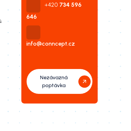
+420
734 596
646
.
info@conncept.cz
Nezávazná
poptávka