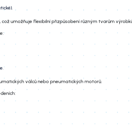
ické).
což umožňuje flexibilní přizpůsobení různým tvarům výrobků
e:
e.
neumatických válců nebo pneumatických motorů.
deních: