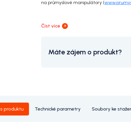
na průmyslové manipulátory (
www.prumys
Číst více
Máte zájem o produkt?
is produktu
Technické parametry
Soubory ke staže