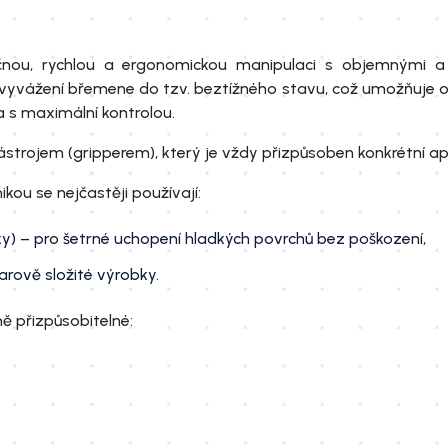
čnou, rychlou a ergonomickou manipulaci s objemnými a
je vyvážení břemene do tzv. beztížného stavu, což umožňuje 
 s maximální kontrolou.
rojem (gripperem), který je vždy přizpůsoben konkrétní apli
kou se nejčastěji používají:
) – pro šetrné uchopení hladkých povrchů bez poškození,
arově složité výrobky.
ě přizpůsobitelné: