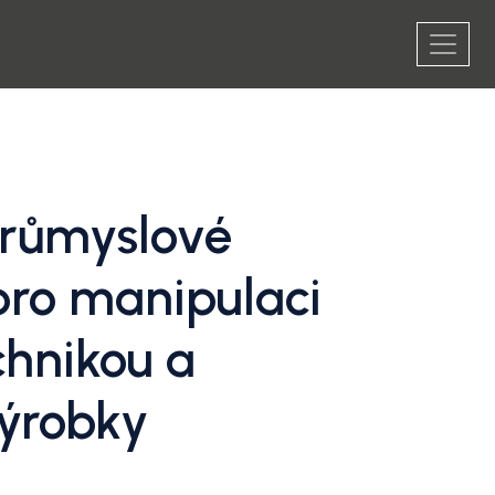
růmyslové
pro manipulaci
chnikou a
ýrobky