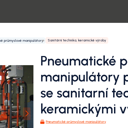
Sanitární technika, keramické výroby
ké průmyslové manipulátory
Pneumatické p
manipulátory 
se sanitarní te
keramickými v
Pneumatické průmyslové manipulátory