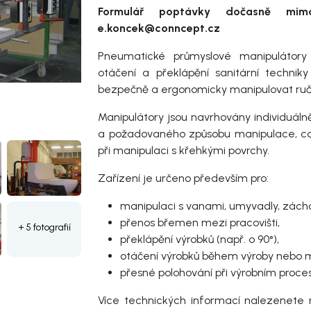
Formulář poptávky dočasně mimo
e.koncek@conncept.cz
Pneumatické průmyslové manipulátory s
otáčení a překlápění sanitární techni
bezpečně a ergonomicky manipulovat ruč
Manipulátory jsou navrhovány individuáln
a požadovaného způsobu manipulace, což
při manipulaci s křehkými povrchy.
Zařízení je určeno především pro:
manipulaci s vanami, umyvadly, zácho
přenos břemen mezi pracovišti,
+ 5 fotografií
překlápění výrobků (např. o 90°),
otáčení výrobků během výroby nebo 
přesné polohování při výrobním proce
Více technických informací nalezenete