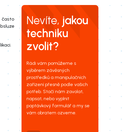
Nevíte,
jakou
 často
obsluze
techniku
zvolit?
kaci.
Rádi vám pomůžeme s
výběrem závěsných
prostředků a manipulačních
zařízení přesně podle vašich
potřeb. Stačí nám zavolat,
napsat, nebo vyplnit
poptávkový formulář a my se
vám obratem ozveme.