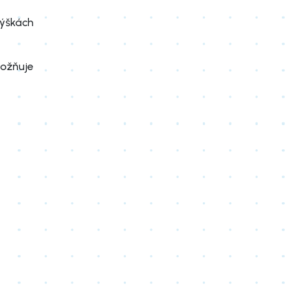
ýškách
ožňuje